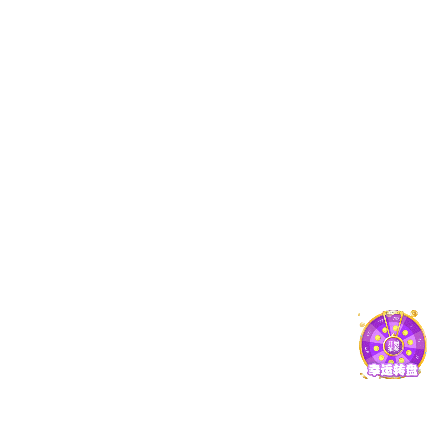
严苛的审计
从启动速度到内存占用，开云手机...
实时风控引擎，异常请求自动拦截，保护你的账户安
全。
开云手机官方站官网-在变化中...
检测调试器附加与代码篡改，防动态调试。
控球率、射门数、跑动距离……...
安全事件分级响应，30 分钟内启动处置。