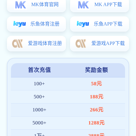
瓦伦西亚与赫塔费碰面，胜负手或在中场第一落点
2026-08-07
2026世界杯伊斯梅拉萨尔迎战挪威定位球威胁能否
释放
2026-07-26
伊东纯也迎战荷兰门前第一脚处理值得关注对手盯
防方
2026-07-26
2026世界杯法国vs伊拉克赔率走势
2026-07-26